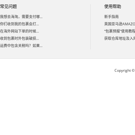
常见问题
使用帮助
我想去海淘，需要支付哪...
新手指南
你们收到我的包裹会打...
英国亚马逊AMAZON
在海外网站下单的时候...
“包裹预报”使用教
收到包裹时外包装破损...
获取仓库地址及入库码
运费中包含关税吗？如果...
Copyright