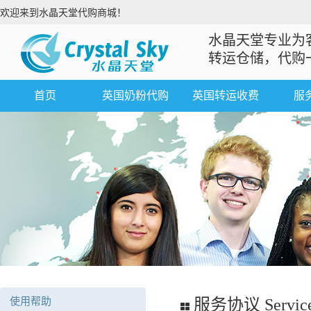
欢迎来到水晶天堂代购商城！
水晶天堂专业为
转运仓储，代购
首页
英国奶粉代购
英国转运收费
服
使用帮助
服务协议 Service 